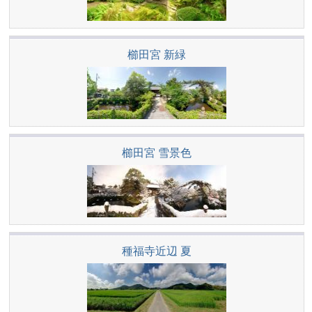
櫛田宮 新緑
櫛田宮 雪景色
種福寺近辺 夏