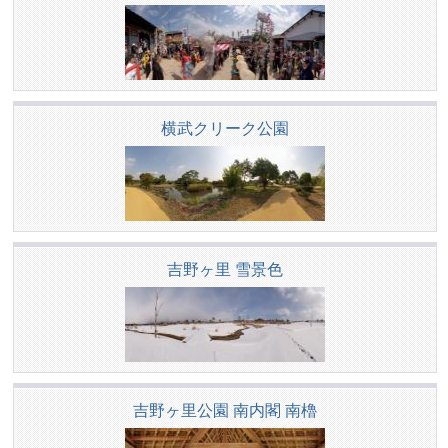
横武クリーク公園
吉野ヶ里 雪景色
吉野ヶ里公園 南内閣 南櫓