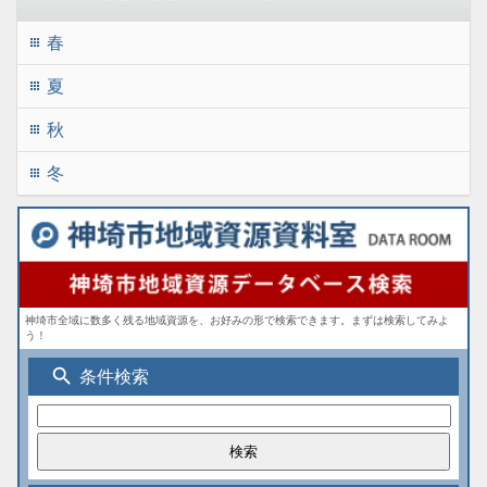
春
apps
夏
apps
秋
apps
冬
apps
神埼市全域に数多く残る地域資源を、お好みの形で検索できます。まずは検索してみよ
う！
search
条件検索