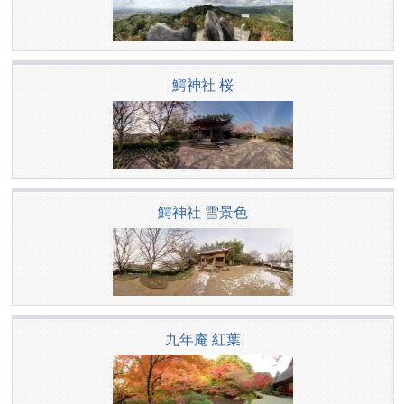
鰐神社 桜
鰐神社 雪景色
九年庵 紅葉