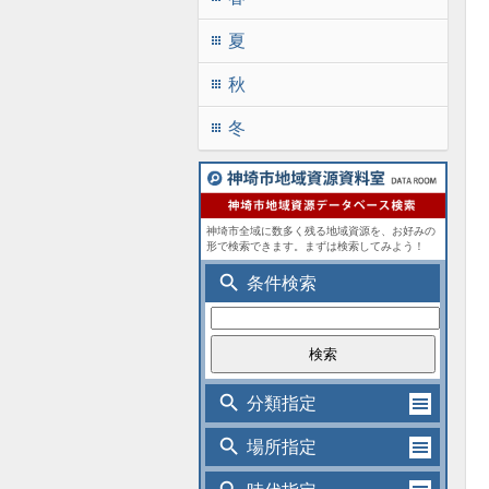
夏
apps
秋
apps
冬
apps
神埼市全域に数多く残る地域資源を、お好みの
形で検索できます。まずは検索してみよう！
search
条件検索
search
分類指定
search
場所指定