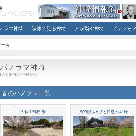
ノラマ神埼
映像で見る神埼
人が繋ぐ神埼
インフォ
マ一覧
パノラマ神埼
PANORAMA KANZAKI
春のパノラマ一覧
久保山分校 桜
鳥羽院ふるさと自然公園 桜