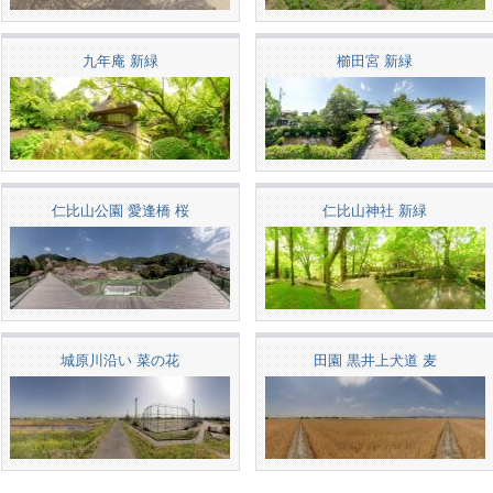
九年庵 新緑
櫛田宮 新緑
仁比山公園 愛逢橋 桜
仁比山神社 新緑
城原川沿い 菜の花
田園 黒井上犬道 麦