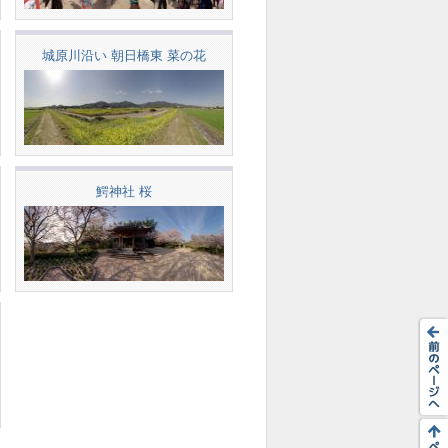
城原川沿い 朝日橋東 菜の花
鰐神社 桜