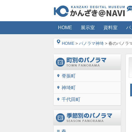
HOME
展示室
資料室
パ
HOME
>
パノラマ神埼
> 春のパノラ
脊振町
location_on
神埼町
location_on
千代田町
location_on
春
apps