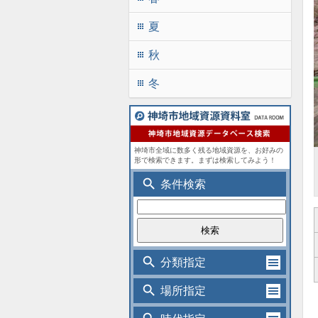
夏
apps
秋
apps
冬
apps
神埼市全域に数多く残る地域資源を、お好みの
形で検索できます。まずは検索してみよう！
search
条件検索
search
分類指定
search
場所指定