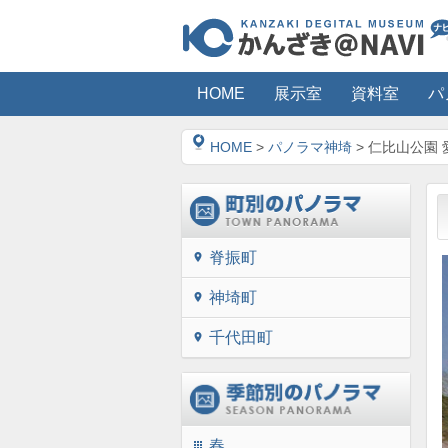
HOME
展示室
資料室
パ
HOME
>
パノラマ神埼
> 仁比山公園 
脊振町
location_on
神埼町
location_on
千代田町
location_on
春
apps