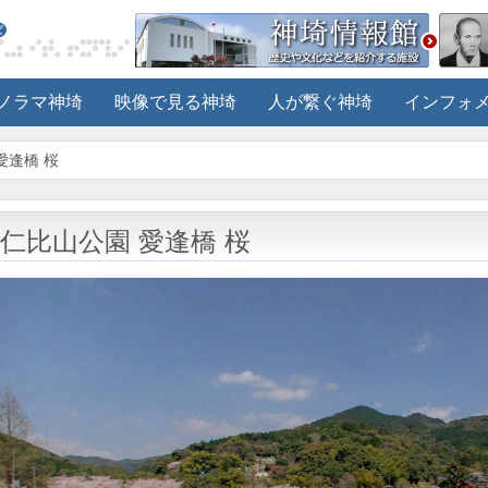
ノラマ神埼
映像で見る神埼
人が繋ぐ神埼
インフォ
愛逢橋 桜
仁比山公園 愛逢橋 桜