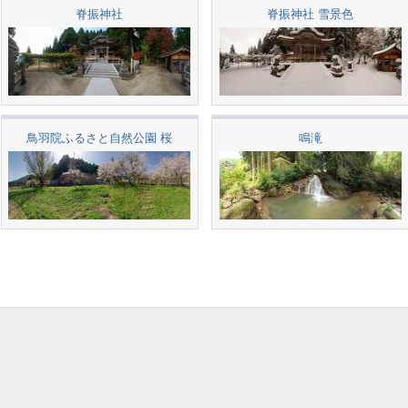
脊振神社
脊振神社 雪景色
鳥羽院ふるさと自然公園 桜
鳴滝