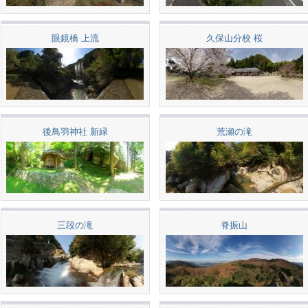
眼鏡橋 上流
久保山分校 桜
後鳥羽神社 新緑
荒瀬の滝
三段の滝
脊振山