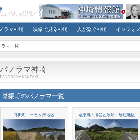
ノラマ神埼
映像で見る神埼
人が繋ぐ神埼
インフォ
ノラマ一覧
パノラマ神埼
PANORAMA KANZAKI
脊振町のパノラマ一覧
脊振町 一番ヶ瀬地区
城原川の渓谷と政所・岩屋地区