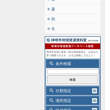
夏
apps
秋
apps
冬
apps
神埼市全域に数多く残る地域資源を、お好みの
形で検索できます。まずは検索してみよう！
search
条件検索
search
分類指定
search
場所指定