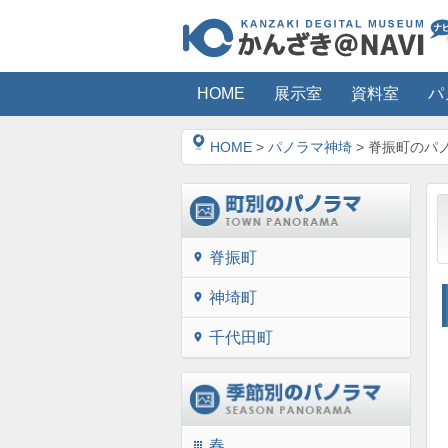
HOME
展示室
資料室
パ
HOME
>
パノラマ神埼
> 脊振町のパ
脊振町
location_on
神埼町
location_on
千代田町
location_on
春
apps