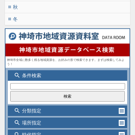
秋
apps
冬
apps
神埼市全域に数多く残る地域資源を、お好みの形で検索できます。まずは検索してみよ
う！
search
条件検索
search
分類指定
search
場所指定
search
時代指定