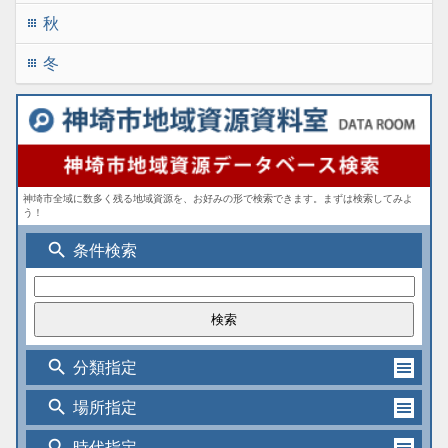
秋
apps
冬
apps
神埼市全域に数多く残る地域資源を、お好みの形で検索できます。まずは検索してみよ
う！
search
条件検索
search
分類指定
search
場所指定
search
時代指定