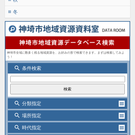
冬
apps
神埼市全域に数多く残る地域資源を、お好みの形で検索できます。まずは検索してみよ
う！
search
条件検索
search
分類指定
search
場所指定
search
時代指定