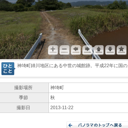
神埼町姉川地区にある中世の城館跡。平成22年に国
撮影場所
神埼町
季節
秋
撮影日
2013-11-22