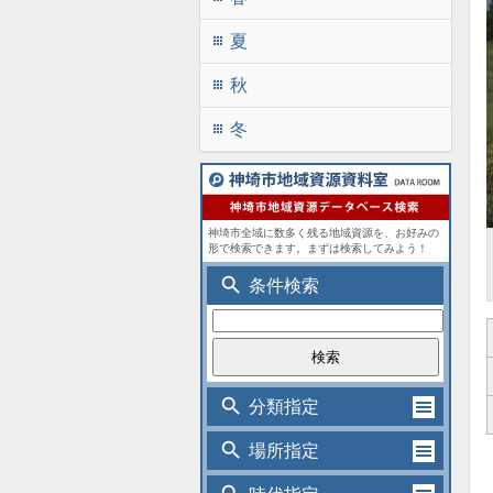
夏
apps
秋
apps
冬
apps
神埼市全域に数多く残る地域資源を、お好みの
形で検索できます。まずは検索してみよう！
search
条件検索
search
分類指定
search
場所指定