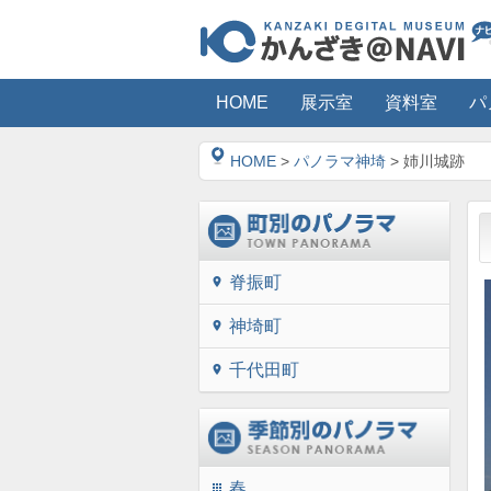
HOME
展示室
資料室
パ
HOME
>
パノラマ神埼
> 姉川城跡
脊振町
location_on
神埼町
location_on
千代田町
location_on
春
apps