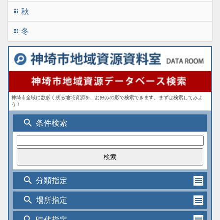
秋
apps
冬
apps
神埼市全域に数多く残る地域資源を、お好みの形で検索できます。まずは検索してみよ
う！
search
条件検索
search
分類指定
search
場所指定
search
時代指定