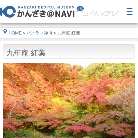
HOME
>
パノラマ神埼
> 九年庵 紅葉
九年庵 紅葉