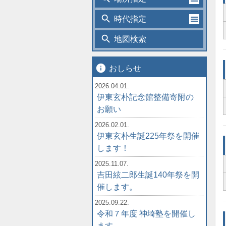
search
時代指定
search
地図検索
info
おしらせ
2026.04.01.
伊東玄朴記念館整備寄附の
お願い
2026.02.01.
伊東玄朴生誕225年祭を開催
します！
2025.11.07.
吉田絃二郎生誕140年祭を開
催します。
2025.09.22.
令和７年度 神埼塾を開催し
ます。