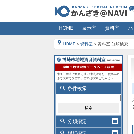
HOME
展示室
資料室
パ
HOME
>
資料室
> 資料室 分類検索
神埼市全域に数多く残る地域資源を、お好みの
形で検索できます。まずは検索してみよう！
search
条件検索
search
分類指定
search
場所指定