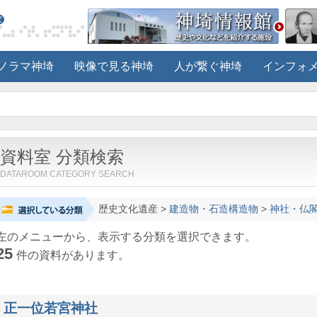
ノラマ神埼
映像で見る神埼
人が繋ぐ神埼
インフォ
資料室 分類検索
DATAROOM CATEGORY SEARCH
歴史文化遺産
>
建造物・石造構造物
>
神社・仏
左のメニューから、表示する分類を選択できます。
25
件の資料があります。
正一位若宮神社