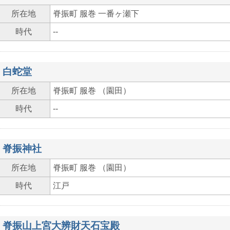
所在地
脊振町 服巻 一番ヶ瀬下
時代
--
白蛇堂
所在地
脊振町 服巻 （園田）
時代
--
脊振神社
所在地
脊振町 服巻 （園田）
時代
江戸
脊振山上宮大辨財天石宝殿