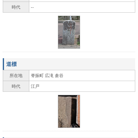
時代
--
道標
所在地
脊振町 広滝 倉谷
時代
江戸