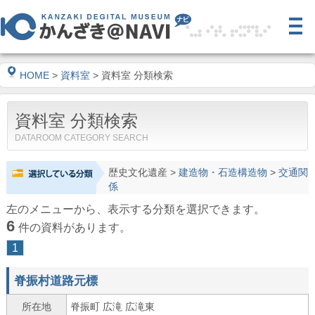
HOME
>
資料室
> 資料室 分類検索
資料室 分類検索
DATAROOM CATEGORY SEARCH
歴史文化遺産
>
建造物・石造構造物
>
交通関
係
左のメニューから、表示する分類を選択できます。
6
件の資料があります。
1
脊振村道路元標
所在地
脊振町 広滝 広滝東