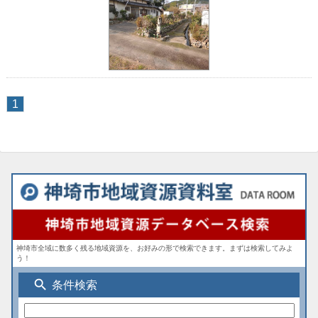
1
神埼市全域に数多く残る地域資源を、お好みの形で検索できます。まずは検索してみよ
う！
search
条件検索