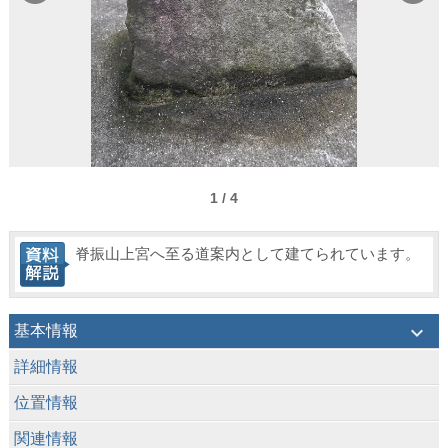
1 / 4
脊振山上宮へ至る道案内として建てられています。
keyboard_arrow_down
基本情報
keyboard_arrow_down
詳細情報
keyboard_arrow_down
位置情報
keyboard_arrow_down
関連情報