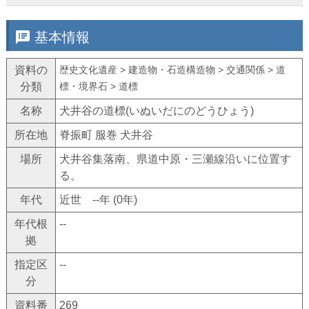
speaker_notes
基本情報
資料の
歴史文化遺産 > 建造物・石造構造物 > 交通関係 > 道
分類
標・境界石 > 道標
名称
犬井谷の道標(いぬいだにのどうひょう)
所在地
脊振町 服巻 犬井谷
場所
犬井谷集落南、県道中原・三瀬線沿いに位置す
る。
年代
近世 --年 (0年)
年代根
--
拠
指定区
--
分
資料番
269