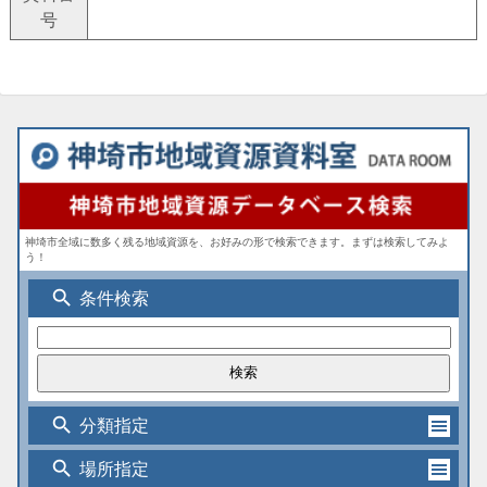
号
神埼市全域に数多く残る地域資源を、お好みの形で検索できます。まずは検索してみよ
う！
search
条件検索
search
分類指定
search
場所指定