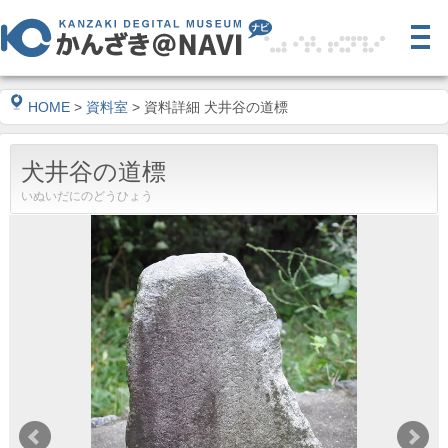
HOME
>
資料室
> 資料詳細 犬井谷の道標
犬井谷の道標
いぬいだにのどうひょう