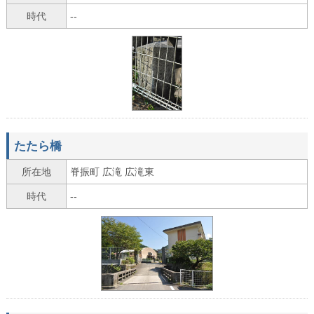
時代
--
たたら橋
所在地
脊振町 広滝 広滝東
時代
--