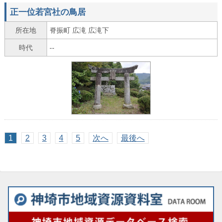
正一位若宮社の鳥居
所在地
脊振町 広滝 広滝下
時代
--
1
2
3
4
5
次へ
最後へ