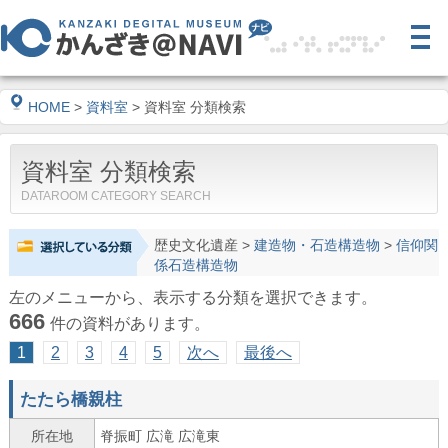
HOME
>
資料室
> 資料室 分類検索
資料室 分類検索
DATAROOM CATEGORY SEARCH
歴史文化遺産
>
建造物・石造構造物
>
信仰関
係石造構造物
左のメニューから、表示する分類を選択できます。
666
件の資料があります。
1
2
3
4
5
次へ
最後へ
たたら橋親柱
所在地
脊振町 広滝 広滝東