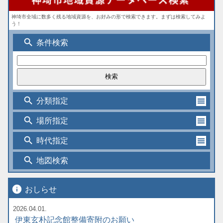
神埼市全域に数多く残る地域資源を、お好みの形で検索できます。まずは検索してみよ
う！
search
条件検索
search
分類指定
search
場所指定
search
時代指定
search
地図検索
info
おしらせ
2026.04.01.
伊東玄朴記念館整備寄附のお願い