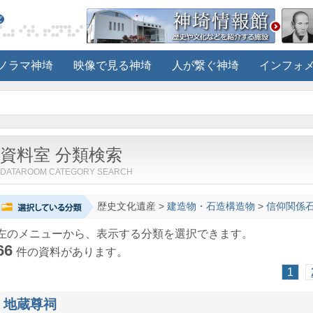
ノラマ神埼
映像で見る神埼
人が繋ぐ神埼
インフォ
資料室 分類検索
DATAROOM CATEGORY SEARCH
歴史文化遺産
>
建造物・石造構造物
>
信仰関係
左のメニューから、表示する分類を選択できます。
66
件の資料があります。
1
地蔵尊祠