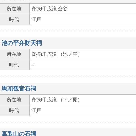
所在地
脊振町 広滝 倉谷
時代
江戸
池の平弁財天祠
所在地
脊振町 広滝 （池ノ平）
時代
--
馬頭観音石祠
所在地
脊振町 広滝 （下ノ原）
時代
江戸
高取山の石祠