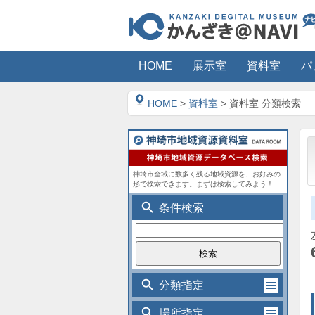
HOME
展示室
資料室
パ
HOME
>
資料室
> 資料室 分類検索
神埼市全域に数多く残る地域資源を、お好みの
形で検索できます。まずは検索してみよう！
search
条件検索
search
分類指定
search
場所指定