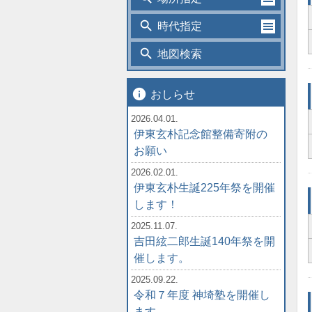
search
時代指定
search
地図検索
info
おしらせ
2026.04.01.
伊東玄朴記念館整備寄附の
お願い
2026.02.01.
伊東玄朴生誕225年祭を開催
します！
2025.11.07.
吉田絃二郎生誕140年祭を開
催します。
2025.09.22.
令和７年度 神埼塾を開催し
ます。