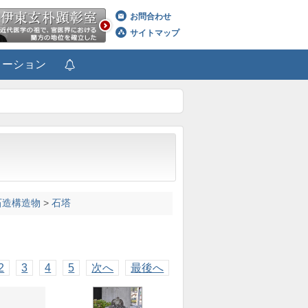
お問合わせ
サイトマップ
メーション
石造構造物
>
石塔
2
3
4
5
次へ
最後へ