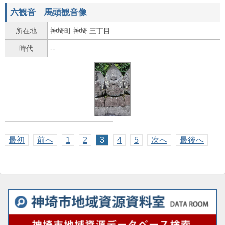
六観音 馬頭観音像
所在地
神埼町 神埼 三丁目
時代
--
最初
前へ
1
2
3
4
5
次へ
最後へ