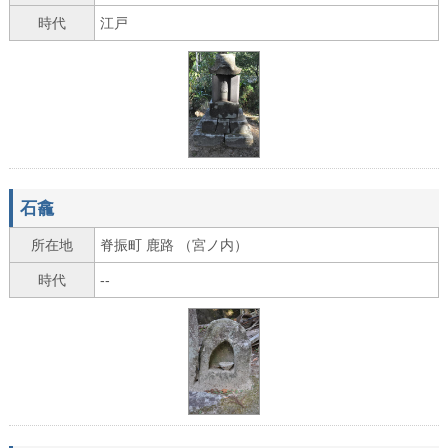
時代
江戸
石龕
所在地
脊振町 鹿路 （宮ノ内）
時代
--