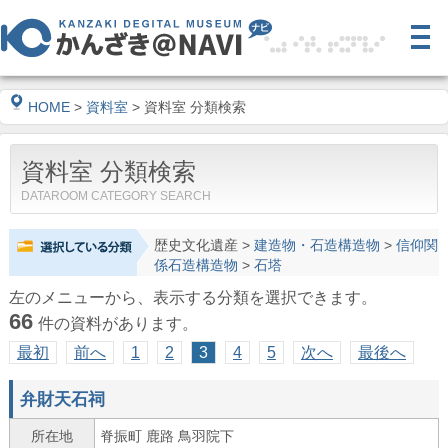
HOME
>
資料室
> 資料室 分類検索
資料室 分類検索
DATAROOM CATEGORY SEARCH
歴史文化遺産
>
建造物・石造構造物
>
信仰関
係石造構造物
>
石塔
左のメニューから、表示する分類を選択できます。
66
件の資料があります。
最初
前へ
1
2
3
4
5
次へ
最後へ
弁財天石祠
所在地
脊振町 鹿路 鳥羽院下