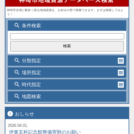
神埼市全域に数多く残る地域資源を、お好みの形で検索できます。まずは検索してみよ
う！
search
条件検索
search
分類指定
search
場所指定
search
時代指定
search
地図検索
info
おしらせ
2026.04.01.
伊東玄朴記念館整備寄附のお願い