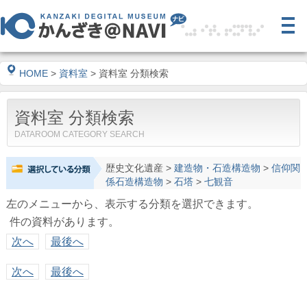
HOME
>
資料室
> 資料室 分類検索
資料室 分類検索
DATAROOM CATEGORY SEARCH
歴史文化遺産
>
建造物・石造構造物
>
信仰関
係石造構造物
>
石塔
>
七観音
左のメニューから、表示する分類を選択できます。
件の資料があります。
次へ
最後へ
次へ
最後へ