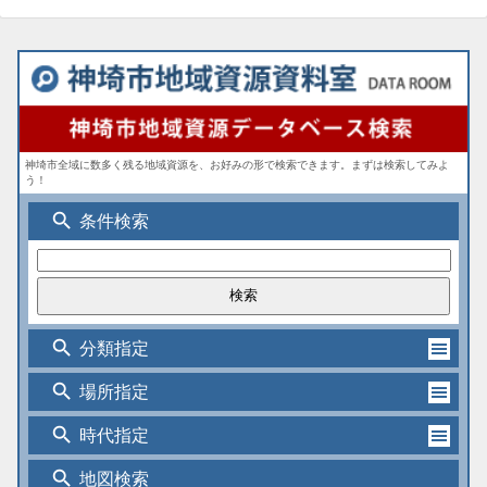
神埼市全域に数多く残る地域資源を、お好みの形で検索できます。まずは検索してみよ
う！
search
条件検索
search
分類指定
search
場所指定
search
時代指定
search
地図検索