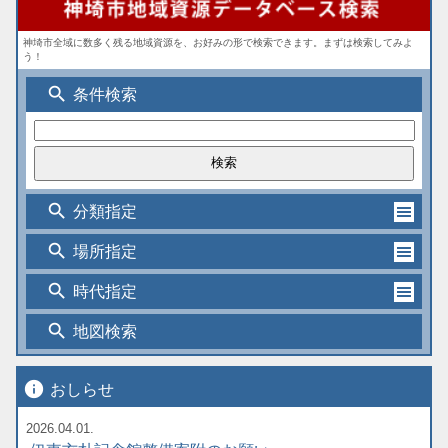
神埼市全域に数多く残る地域資源を、お好みの形で検索できます。まずは検索してみよ
う！
search
条件検索
search
分類指定
search
場所指定
search
時代指定
search
地図検索
info
おしらせ
2026.04.01.