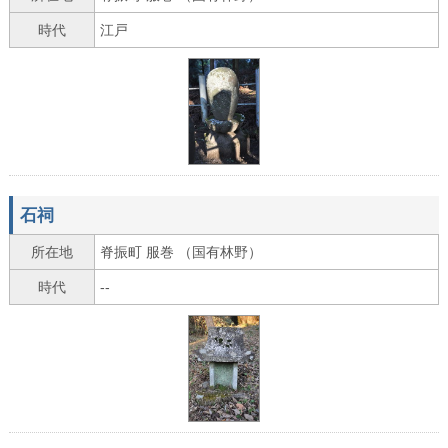
時代
江戸
石祠
所在地
脊振町 服巻 （国有林野）
時代
--