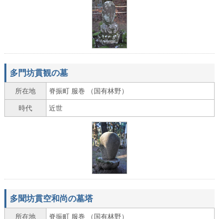
多門坊貫観の墓
所在地
脊振町 服巻 （国有林野）
時代
近世
多聞坊貫空和尚の墓塔
所在地
脊振町 服巻 （国有林野）