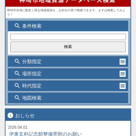
神埼市全域に数多く残る地域資源を、お好みの形で検索できます。まずは検索してみよ
う！
search
条件検索
search
分類指定
search
場所指定
search
時代指定
search
地図検索
info
おしらせ
2026.04.01.
伊東玄朴記念館整備寄附のお願い