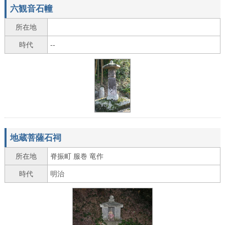
六観音石幢
所在地
時代
--
地蔵菩薩石祠
所在地
脊振町 服巻 竜作
時代
明治