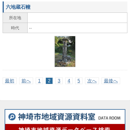
六地蔵石幢
所在地
時代
--
最初
前へ
1
2
3
4
5
次へ
最後へ