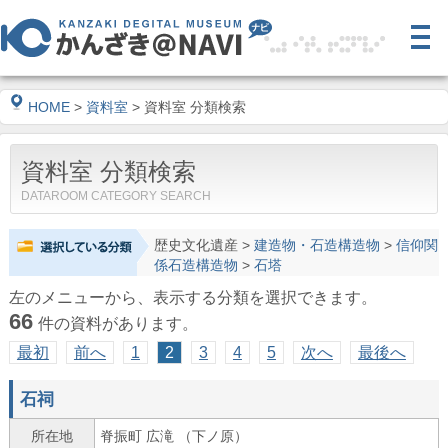
HOME
>
資料室
> 資料室 分類検索
資料室 分類検索
DATAROOM CATEGORY SEARCH
歴史文化遺産
>
建造物・石造構造物
>
信仰関
係石造構造物
>
石塔
左のメニューから、表示する分類を選択できます。
66
件の資料があります。
最初
前へ
1
2
3
4
5
次へ
最後へ
石祠
所在地
脊振町 広滝 （下ノ原）