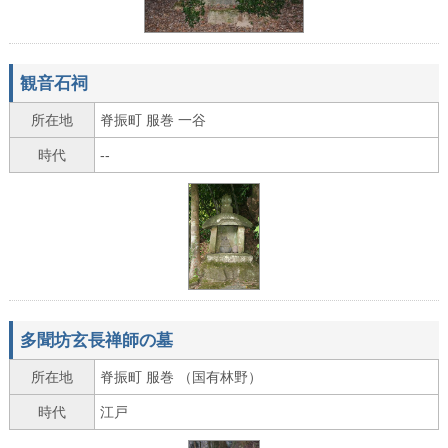
観音石祠
所在地
脊振町 服巻 一谷
時代
--
多聞坊玄長禅師の墓
所在地
脊振町 服巻 （国有林野）
時代
江戸