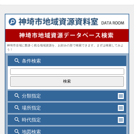
神埼市全域に数多く残る地域資源を、お好みの形で検索できます。まずは検索してみよ
う！
search
条件検索
search
分類指定
search
場所指定
search
時代指定
search
地図検索