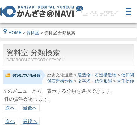
HOME
>
資料室
> 資料室 分類検索
資料室 分類検索
DATAROOM CATEGORY SEARCH
歴史文化遺産
>
建造物・石造構造物
>
信仰関
係石造構造物
>
文字塔・信仰形態
>
太子信仰
左のメニューから、表示する分類を選択できます。
件の資料があります。
次へ
最後へ
次へ
最後へ