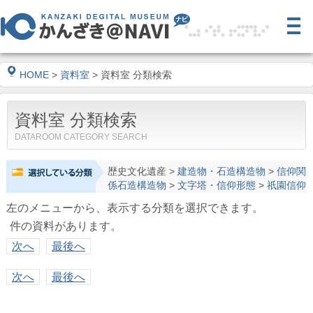
HOME
>
資料室
> 資料室 分類検索
資料室 分類検索
DATAROOM CATEGORY SEARCH
歴史文化遺産
>
建造物・石造構造物
>
信仰関
係石造構造物
>
文字塔・信仰形態
>
祇園信仰
左のメニューから、表示する分類を選択できます。
件の資料があります。
次へ
最後へ
次へ
最後へ