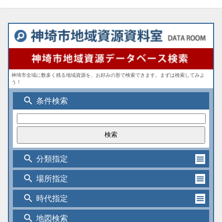
神埼市全域に数多く残る地域資源を、お好みの形で検索できます。まずは検索してみよ
う！
search
条件検索
search
分類指定
search
場所指定
search
時代指定
search
地図検索