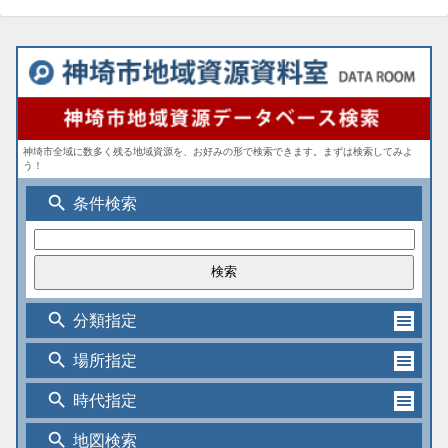
神埼市全域に数多く残る地域資源を、お好みの形で検索できます。まずは検索してみよ
う！
search
条件検索
search
分類指定
search
場所指定
search
時代指定
search
地図検索