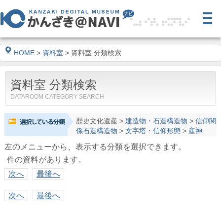
HOME
>
資料室
> 資料室 分類検索
資料室 分類検索
DATAROOM CATEGORY SEARCH
歴史文化遺産
>
建造物・石造構造物
>
信仰関
係石造構造物
>
文字塔・信仰形態
>
産神
左のメニューから、表示する分類を選択できます。
件の資料があります。
次へ
最後へ
次へ
最後へ