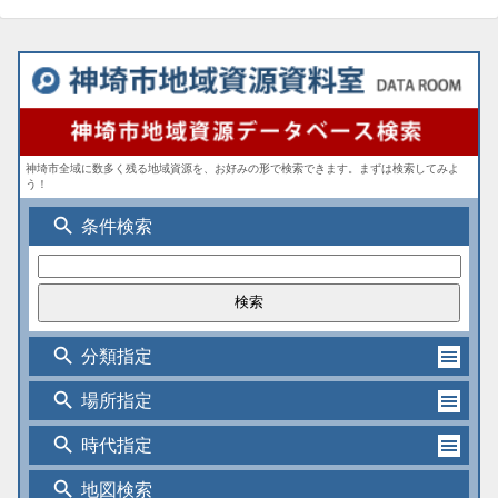
神埼市全域に数多く残る地域資源を、お好みの形で検索できます。まずは検索してみよ
う！
search
条件検索
search
分類指定
search
場所指定
search
時代指定
search
地図検索