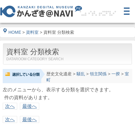
HOME
>
資料室
> 資料室 分類検索
資料室 分類検索
DATAROOM CATEGORY SEARCH
歴史文化遺産
>
騒乱
>
領主関係
>
一揆
>
室
町
左のメニューから、表示する分類を選択できます。
件の資料があります。
次へ
最後へ
次へ
最後へ