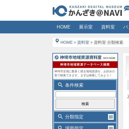
HOME
展示室
資料室
パ
HOME
>
資料室
> 資料室 分類検索
神埼市全域に数多く残る地域資源を、お好みの
形で検索できます。まずは検索してみよう！
search
条件検索
search
分類指定
search
場所指定