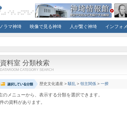
ノラマ神埼
映像で見る神埼
人が繋ぐ神埼
インフォ
資料室 分類検索
DATAROOM CATEGORY SEARCH
歴史文化遺産
>
騒乱
>
領主関係
>
一揆
左のメニューから、表示する分類を選択できます。
件の資料があります。