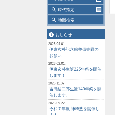
search
時代指定
search
地図検索
info
おしらせ
2026.04.01.
伊東玄朴記念館整備寄附の
お願い
2026.02.01.
伊東玄朴生誕225年祭を開催
します！
2025.11.07.
吉田絃二郎生誕140年祭を開
催します。
2025.09.22.
令和７年度 神埼塾を開催し
ます。