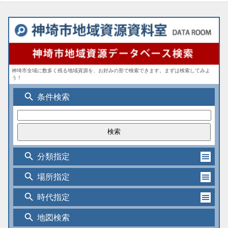
神埼市全域に数多く残る地域資源を、お好みの形で検索できます。まずは検索してみよ
う！
search
条件検索
search
分類指定
search
場所指定
search
時代指定
search
地図検索