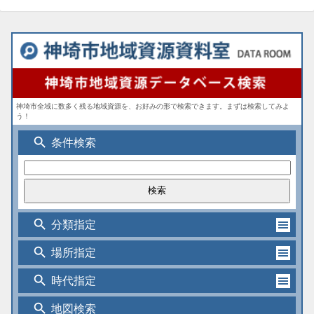
神埼市全域に数多く残る地域資源を、お好みの形で検索できます。まずは検索してみよ
う！
search
条件検索
search
分類指定
search
場所指定
search
時代指定
search
地図検索