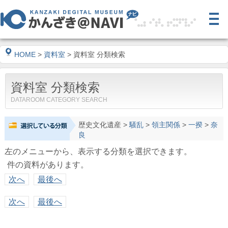
HOME
>
資料室
> 資料室 分類検索
資料室 分類検索
DATAROOM CATEGORY SEARCH
歴史文化遺産
>
騒乱
>
領主関係
>
一揆
>
奈
良
左のメニューから、表示する分類を選択できます。
件の資料があります。
次へ
最後へ
次へ
最後へ