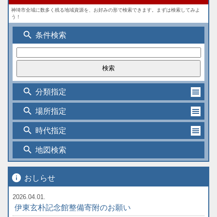
神埼市全域に数多く残る地域資源を、お好みの形で検索できます。まずは検索してみよ
う！
search
条件検索
search
分類指定
search
場所指定
search
時代指定
search
地図検索
info
おしらせ
2026.04.01.
伊東玄朴記念館整備寄附のお願い