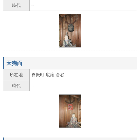
時代
--
天狗面
所在地
脊振町 広滝 倉谷
時代
--