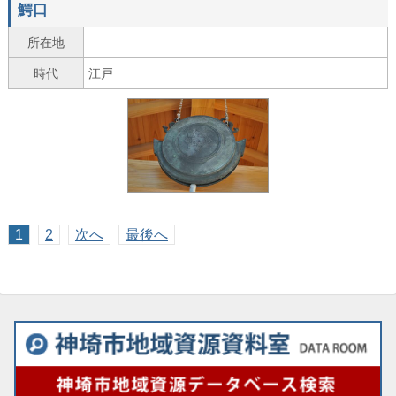
鰐口
所在地
時代
江戸
1
2
次へ
最後へ