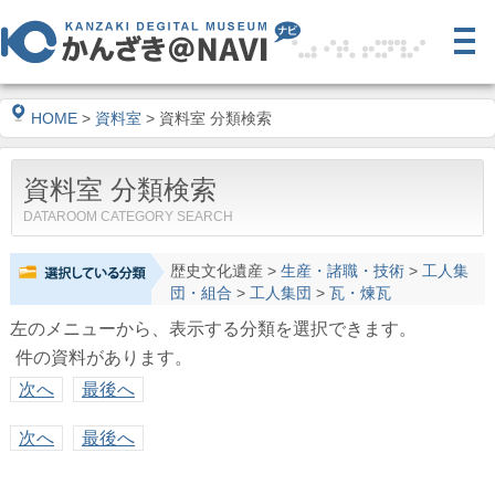
HOME
>
資料室
> 資料室 分類検索
資料室 分類検索
DATAROOM CATEGORY SEARCH
歴史文化遺産
>
生産・諸職・技術
>
工人集
団・組合
>
工人集団
>
瓦・煉瓦
左のメニューから、表示する分類を選択できます。
件の資料があります。
次へ
最後へ
次へ
最後へ