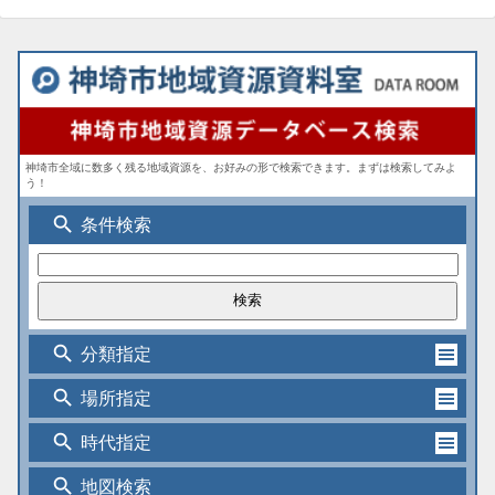
神埼市全域に数多く残る地域資源を、お好みの形で検索できます。まずは検索してみよ
う！
search
条件検索
search
分類指定
search
場所指定
search
時代指定
search
地図検索