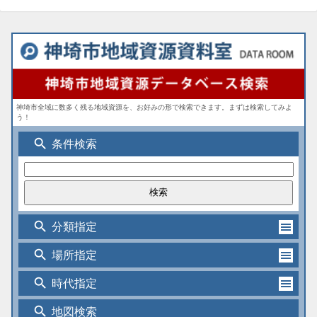
神埼市全域に数多く残る地域資源を、お好みの形で検索できます。まずは検索してみよ
う！
search
条件検索
search
分類指定
search
場所指定
search
時代指定
search
地図検索