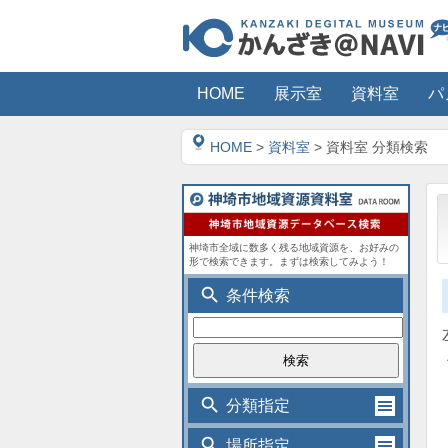
HOME
展示室
資料室
パ
HOME
>
資料室
> 資料室 分類検索
神埼市全域に数多く残る地域資源を、お好みの
形で検索できます。まずは検索してみよう！
search
条件検索
search
分類指定
search
場所指定