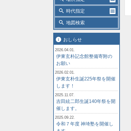
search
時代指定
search
地図検索
info
おしらせ
2026.04.01.
伊東玄朴記念館整備寄附の
お願い
2026.02.01.
伊東玄朴生誕225年祭を開催
します！
2025.11.07.
吉田絃二郎生誕140年祭を開
催します。
2025.09.22.
令和７年度 神埼塾を開催し
ます。