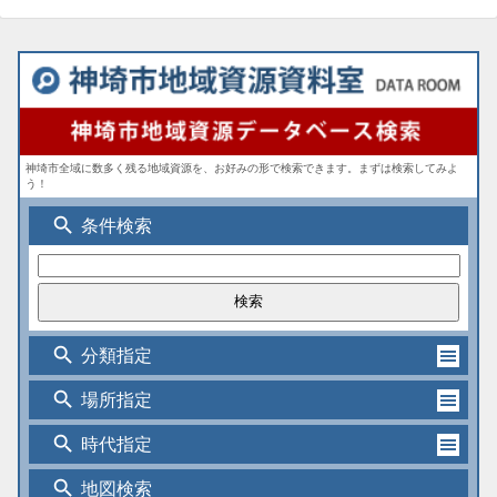
神埼市全域に数多く残る地域資源を、お好みの形で検索できます。まずは検索してみよ
う！
search
条件検索
search
分類指定
search
場所指定
search
時代指定
search
地図検索