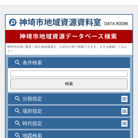
神埼市全域に数多く残る地域資源を、お好みの形で検索できます。まずは検索してみよ
う！
search
条件検索
search
分類指定
search
場所指定
search
時代指定
search
地図検索