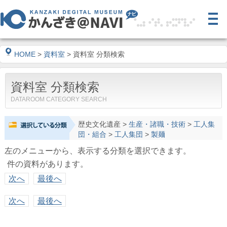
HOME
>
資料室
> 資料室 分類検索
資料室 分類検索
DATAROOM CATEGORY SEARCH
歴史文化遺産
>
生産・諸職・技術
>
工人集
団・組合
>
工人集団
>
製麺
左のメニューから、表示する分類を選択できます。
件の資料があります。
次へ
最後へ
次へ
最後へ