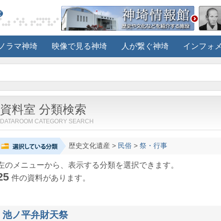
ノラマ神埼
映像で見る神埼
人が繋ぐ神埼
インフォ
資料室 分類検索
DATAROOM CATEGORY SEARCH
歴史文化遺産
>
民俗
>
祭・行事
左のメニューから、表示する分類を選択できます。
25
件の資料があります。
池ノ平弁財天祭