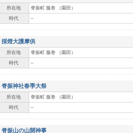
所在地
脊振町 服巻 （園田）
時代
--
採燈大護摩供
所在地
脊振町 服巻 （園田）
時代
--
脊振神社春季大祭
所在地
脊振町 服巻 （園田）
時代
--
脊振山の山開神事