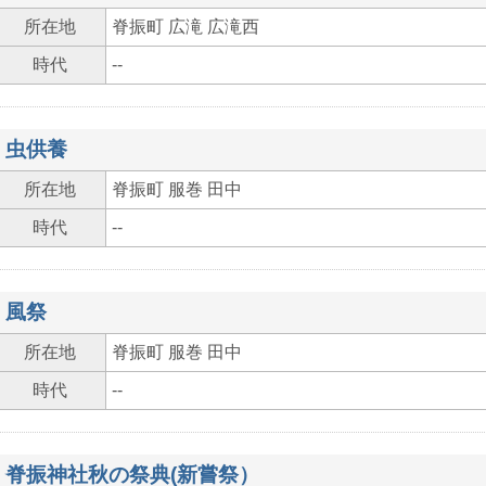
所在地
脊振町 広滝 広滝西
時代
--
虫供養
所在地
脊振町 服巻 田中
時代
--
風祭
所在地
脊振町 服巻 田中
時代
--
脊振神社秋の祭典(新嘗祭）