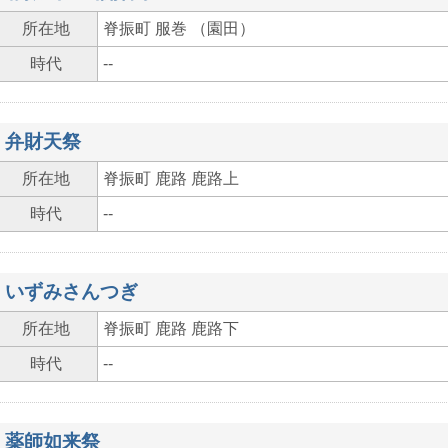
所在地
脊振町 服巻 （園田）
時代
--
弁財天祭
所在地
脊振町 鹿路 鹿路上
時代
--
いずみさんつぎ
所在地
脊振町 鹿路 鹿路下
時代
--
薬師如来祭