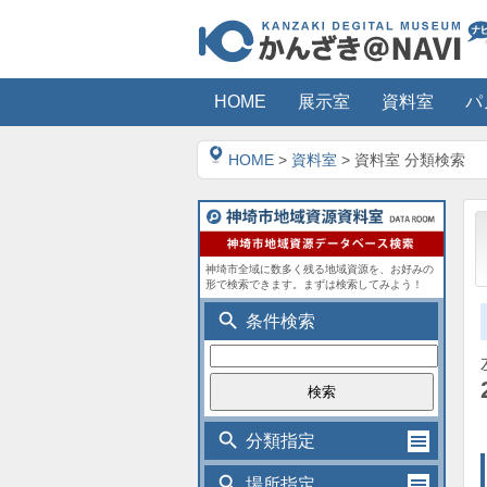
HOME
展示室
資料室
パ
HOME
>
資料室
> 資料室 分類検索
神埼市全域に数多く残る地域資源を、お好みの
形で検索できます。まずは検索してみよう！
search
条件検索
search
分類指定
search
場所指定