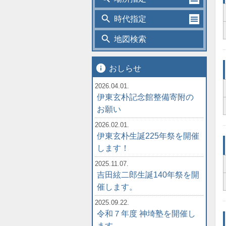
search
時代指定
search
地図検索
info
おしらせ
2026.04.01.
伊東玄朴記念館整備寄附の
お願い
2026.02.01.
伊東玄朴生誕225年祭を開催
します！
2025.11.07.
吉田絃二郎生誕140年祭を開
催します。
2025.09.22.
令和７年度 神埼塾を開催し
ます。