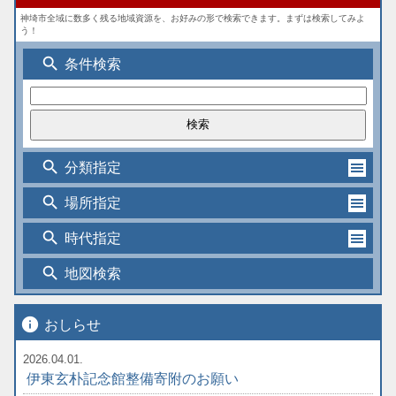
神埼市全域に数多く残る地域資源を、お好みの形で検索できます。まずは検索してみよ
う！
search
条件検索
search
分類指定
search
場所指定
search
時代指定
search
地図検索
info
おしらせ
2026.04.01.
伊東玄朴記念館整備寄附のお願い