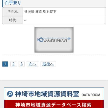
百手祭り
所在地
脊振町 鹿路 鳥羽院下
時代
--
1
2
3
次へ
最後へ