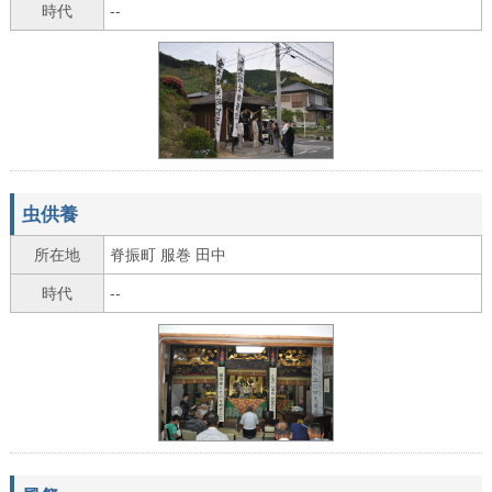
時代
--
虫供養
所在地
脊振町 服巻 田中
時代
--