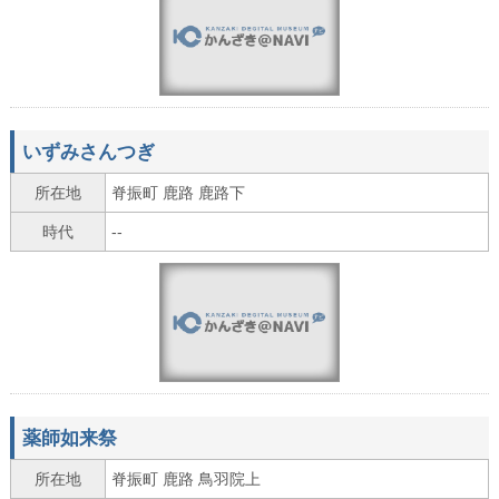
いずみさんつぎ
所在地
脊振町 鹿路 鹿路下
時代
--
薬師如来祭
所在地
脊振町 鹿路 鳥羽院上