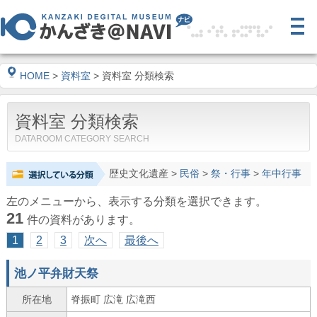
HOME
>
資料室
> 資料室 分類検索
資料室 分類検索
DATAROOM CATEGORY SEARCH
歴史文化遺産
>
民俗
>
祭・行事
>
年中行事
左のメニューから、表示する分類を選択できます。
21
件の資料があります。
1
2
3
次へ
最後へ
池ノ平弁財天祭
所在地
脊振町 広滝 広滝西