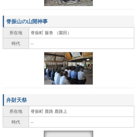
脊振山の山開神事
所在地
脊振町 服巻 （園田）
時代
--
弁財天祭
所在地
脊振町 鹿路 鹿路上
時代
--