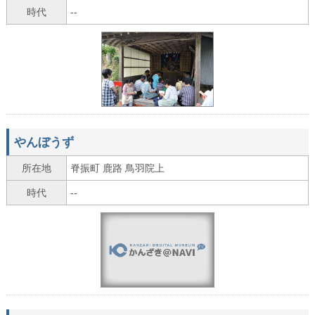
時代
--
やんぼうず
所在地
脊振町 鹿路 鳥羽院上
時代
--