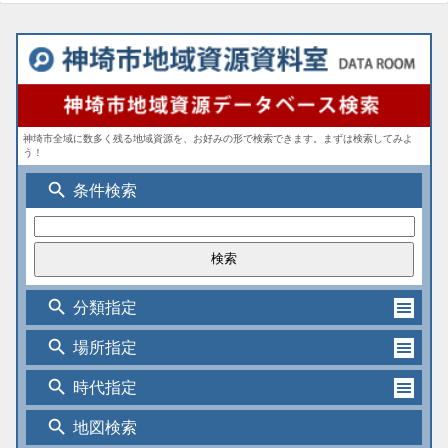
神埼市全域に数多く残る地域資源を、お好みの形で検索できます。まずは検索してみよ
う！
search
条件検索
search
分類指定
search
場所指定
search
時代指定
search
地図検索