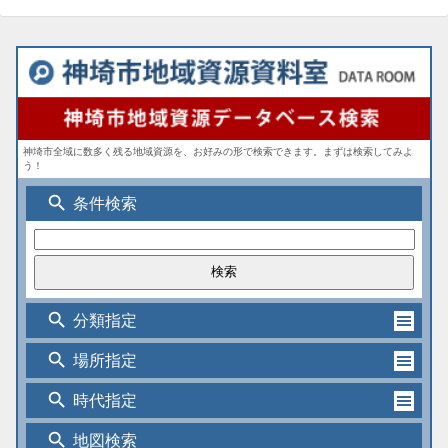
神埼市全域に数多く残る地域資源を、お好みの形で検索できます。まずは検索してみよ
う！
search
条件検索
search
分類指定
search
場所指定
search
時代指定
search
地図検索