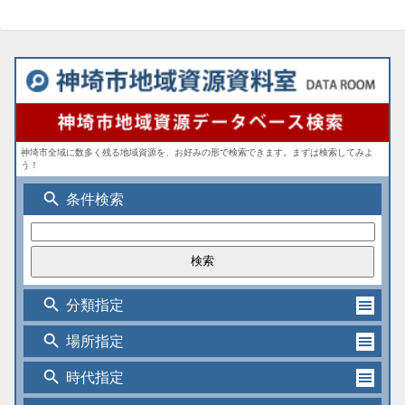
神埼市全域に数多く残る地域資源を、お好みの形で検索できます。まずは検索してみよ
う！
search
条件検索
search
分類指定
search
場所指定
search
時代指定