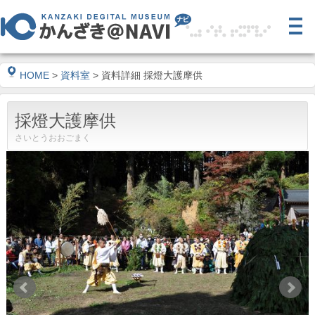
HOME
>
資料室
> 資料詳細 採燈大護摩供
採燈大護摩供
さいとうおおごまく