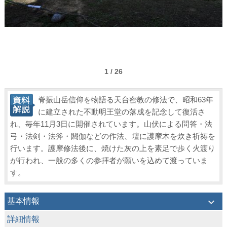
1 / 26
脊振山岳信仰を物語る天台密教の修法で、昭和63年
に建立された不動明王堂の落成を記念して復活さ
れ、毎年11月3日に開催されています。山伏による問答・法
弓・法剣・法斧・閼伽などの作法、壇に護摩木を炊き祈祷を
行います。護摩修法後に、焼けた灰の上を素足で歩く火渡り
が行われ、一般の多くの参拝者が願いを込めて渡っていま
す。
keyboard_arrow_down
基本情報
keyboard_arrow_down
詳細情報