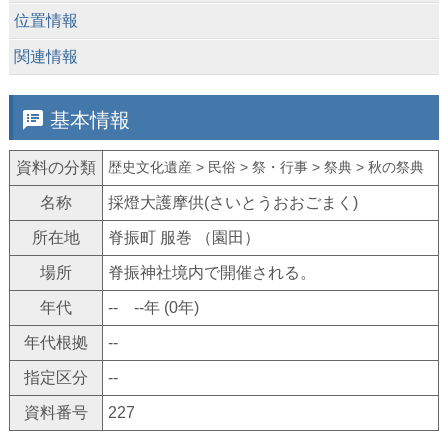
keyboard_arrow_down
位置情報
keyboard_arrow_down
関連情報
speaker_notes
基本情報
資料の分類
歴史文化遺産 > 民俗 > 祭・行事 > 祭典 > 秋の祭典
名称
採燈大護摩供(さいとうおおごまく)
所在地
脊振町 服巻 （園田）
場所
脊振神社境内で開催される。
年代
-- --年 (0年)
年代根拠
--
指定区分
--
資料番号
227