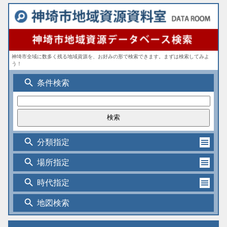
神埼市全域に数多く残る地域資源を、お好みの形で検索できます。まずは検索してみよ
う！
search
条件検索
search
分類指定
search
場所指定
search
時代指定
search
地図検索