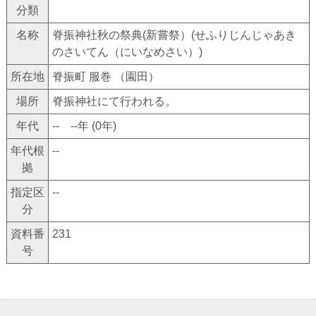
分類
名称
脊振神社秋の祭典(新嘗祭）(せふりじんじゃあき
のさいてん（にいなめさい）)
所在地
脊振町 服巻 （園田）
場所
脊振神社にて行われる。
年代
-- --年 (0年)
年代根
--
拠
指定区
--
分
資料番
231
号