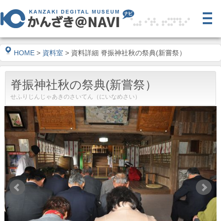
HOME
>
資料室
> 資料詳細 脊振神社秋の祭典(新嘗祭）
脊振神社秋の祭典(新嘗祭）
せふりじんじゃあきのさいてん（にいなめさい）