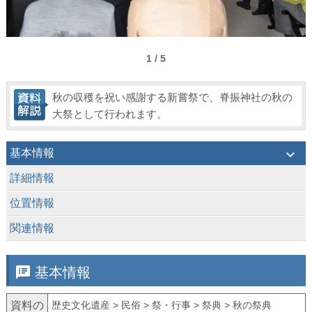
1 / 5
秋の収穫を祝い感謝する新嘗祭で、脊振神社の秋の
大祭として行われます。
keyboard_arrow_down
基本情報
keyboard_arrow_down
詳細情報
keyboard_arrow_down
位置情報
keyboard_arrow_down
関連情報
speaker_notes
基本情報
資料の
歴史文化遺産 > 民俗 > 祭・行事 > 祭典 > 秋の祭典