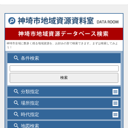
神埼市全域に数多く残る地域資源を、お好みの形で検索できます。まずは検索してみよ
う！
search
条件検索
search
分類指定
search
場所指定
search
時代指定
search
地図検索