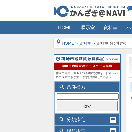
HOME
展示室
資料室
パ
HOME
>
資料室
> 資料室 分類検索
神埼市全域に数多く残る地域資源を、お好みの
形で検索できます。まずは検索してみよう！
search
条件検索
search
分類指定
search
場所指定