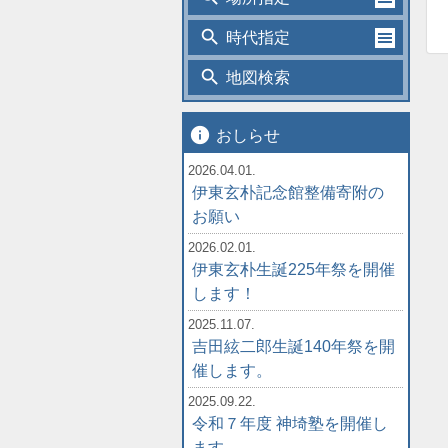
search
時代指定
search
地図検索
info
おしらせ
2026.04.01.
伊東玄朴記念館整備寄附の
お願い
2026.02.01.
伊東玄朴生誕225年祭を開催
します！
2025.11.07.
吉田絃二郎生誕140年祭を開
催します。
2025.09.22.
令和７年度 神埼塾を開催し
ます。