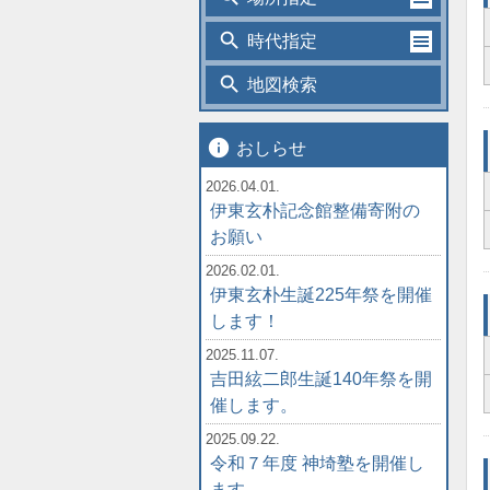
search
時代指定
search
地図検索
info
おしらせ
2026.04.01.
伊東玄朴記念館整備寄附の
お願い
2026.02.01.
伊東玄朴生誕225年祭を開催
します！
2025.11.07.
吉田絃二郎生誕140年祭を開
催します。
2025.09.22.
令和７年度 神埼塾を開催し
ます。