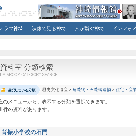
ノラマ神埼
映像で見る神埼
人が繋ぐ神埼
インフォ
資料室 分類検索
DATAROOM CATEGORY SEARCH
歴史文化遺産
>
建造物・石造構造物
>
住宅・産
左のメニューから、表示する分類を選択できます。
4
件の資料があります。
背振小学校の石門