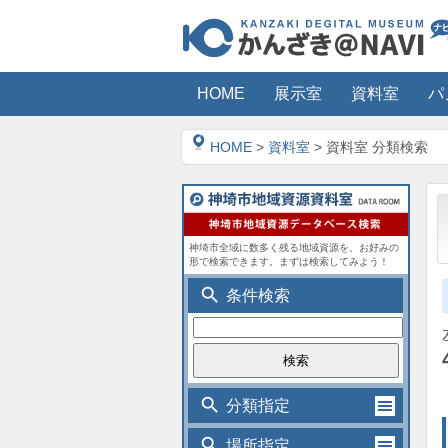
HOME
展示室
資料室
パ
HOME
>
資料室
> 資料室 分類検索
神埼市全域に数多く残る地域資源を、お好みの
形で検索できます。まずは検索してみよう！
search
条件検索
search
分類指定
search
場所指定