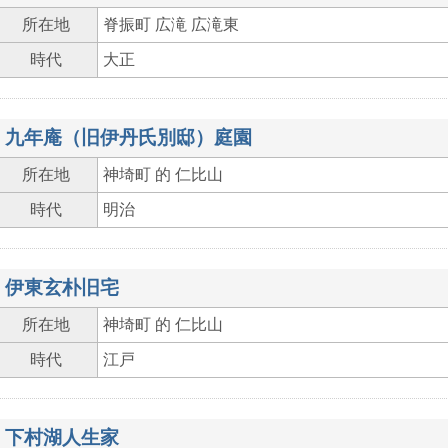
所在地
脊振町 広滝 広滝東
時代
大正
九年庵（旧伊丹氏別邸）庭園
所在地
神埼町 的 仁比山
時代
明治
伊東玄朴旧宅
所在地
神埼町 的 仁比山
時代
江戸
下村湖人生家