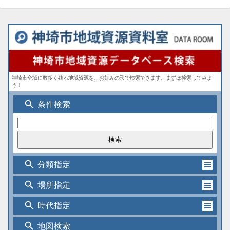
神埼市全域に数多く残る地域資源を、お好みの形で検索できます。まずは検索してみよ
う！
search
条件検索
search
分類指定
search
場所指定
search
時代指定
search
地図検索