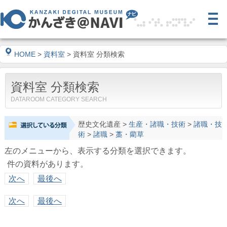
HOME
>
資料室
> 資料室 分類検索
資料室 分類検索
DATAROOM CATEGORY SEARCH
歴史文化遺産
>
生産・諸職・技術
>
諸職・技
術
>
諸職
>
藁・藺草
左のメニューから、表示する分類を選択できます。
件の資料があります。
次へ
最後へ
次へ
最後へ