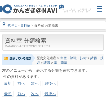
HOME
>
資料室
> 資料室 分類検索
資料室 分類検索
DATAROOM CATEGORY SEARCH
歴史文化遺産
>
生産・諸職・技術
>
諸職・技
術
>
諸職
>
藁・藺草
左のメニューから、表示する分類を選択できます。
件の資料があります。
最初
前へ
次へ
最後へ
最初
前へ
次へ
最後へ