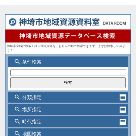
神埼市全域に数多く残る地域資源を、お好みの形で検索できます。まずは検索してみよ
う！
search
条件検索
search
分類指定
search
場所指定
search
時代指定
search
地図検索