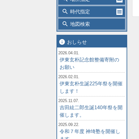
search
時代指定
search
地図検索
info
おしらせ
2026.04.01.
伊東玄朴記念館整備寄附の
お願い
2026.02.01.
伊東玄朴生誕225年祭を開催
します！
2025.11.07.
吉田絃二郎生誕140年祭を開
催します。
2025.09.22.
令和７年度 神埼塾を開催し
ます。