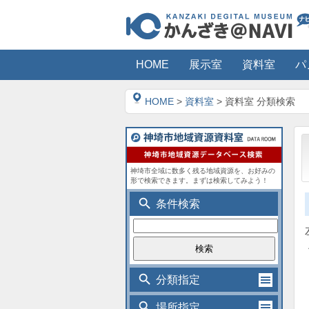
HOME
展示室
資料室
パ
HOME
>
資料室
> 資料室 分類検索
神埼市全域に数多く残る地域資源を、お好みの
形で検索できます。まずは検索してみよう！
search
条件検索
search
分類指定
search
場所指定