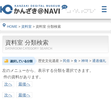
HOME
>
資料室
> 資料室 分類検索
資料室 分類検索
DATAROOM CATEGORY SEARCH
歴史文化遺産
>
民俗
>
食
>
神埼
>
通過儀礼
左のメニューから、表示する分類を選択できます。
件の資料があります。
次へ
最後へ
次へ
最後へ