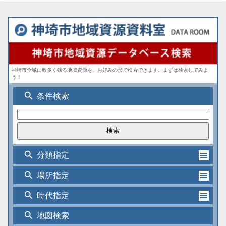
神埼市全域に数多く残る地域資源を、お好みの形で検索できます。まずは検索してみよ
う！
search
条件検索
search
分類指定
search
場所指定
search
時代指定
search
地図検索