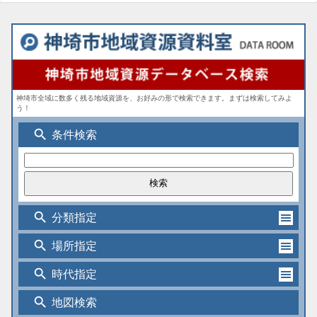
神埼市全域に数多く残る地域資源を、お好みの形で検索できます。まずは検索してみよ
う！
search
条件検索
search
分類指定
search
場所指定
search
時代指定
search
地図検索