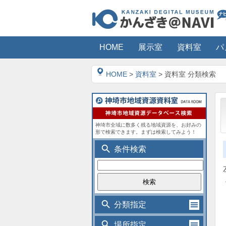
HOME
展示室
資料室
パ
HOME
>
資料室
> 資料室 分類検索
神埼市全域に数多く残る地域資源を、お好みの
形で検索できます。まずは検索してみよう！
search
条件検索
search
分類指定
search
場所指定