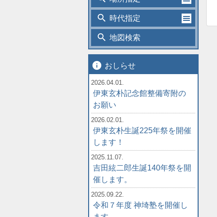
search
時代指定
search
地図検索
info
おしらせ
2026.04.01.
伊東玄朴記念館整備寄附の
お願い
2026.02.01.
伊東玄朴生誕225年祭を開催
します！
2025.11.07.
吉田絃二郎生誕140年祭を開
催します。
2025.09.22.
令和７年度 神埼塾を開催し
ます。