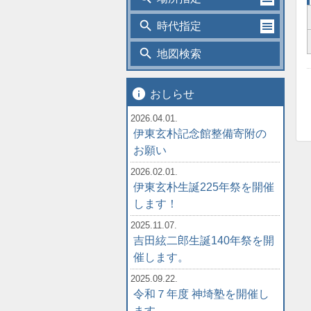
search
時代指定
search
地図検索
info
おしらせ
2026.04.01.
伊東玄朴記念館整備寄附の
お願い
2026.02.01.
伊東玄朴生誕225年祭を開催
します！
2025.11.07.
吉田絃二郎生誕140年祭を開
催します。
2025.09.22.
令和７年度 神埼塾を開催し
ます。