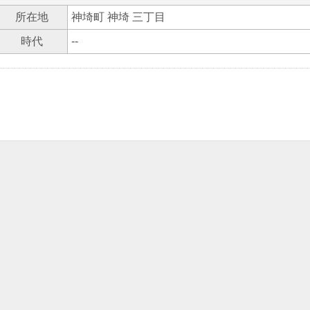
所在地
神埼町 神埼 三丁目
時代
--