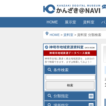
HOME
展示室
資料室
パ
HOME
>
資料室
> 資料室 分類検索
神埼市全域に数多く残る地域資源を、お好みの
形で検索できます。まずは検索してみよう！
search
条件検索
search
分類指定
search
場所指定