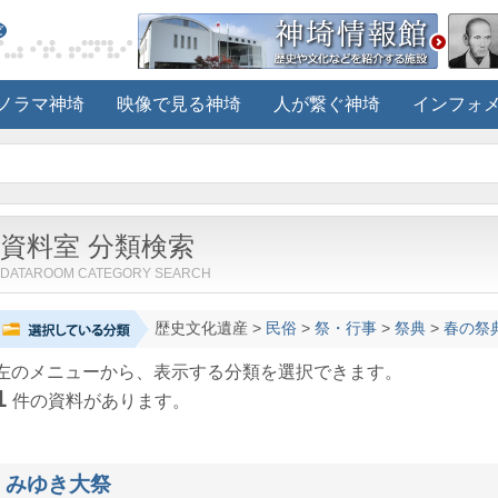
ノラマ神埼
映像で見る神埼
人が繋ぐ神埼
インフォ
資料室 分類検索
DATAROOM CATEGORY SEARCH
歴史文化遺産
>
民俗
>
祭・行事
>
祭典
>
春の祭
左のメニューから、表示する分類を選択できます。
1
件の資料があります。
みゆき大祭