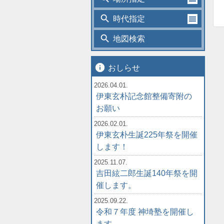
search
時代指定
search
地図検索
info
おしらせ
2026.04.01.
伊東玄朴記念館整備寄附の
お願い
2026.02.01.
伊東玄朴生誕225年祭を開催
します！
2025.11.07.
吉田絃二郎生誕140年祭を開
催します。
2025.09.22.
令和７年度 神埼塾を開催し
ます。