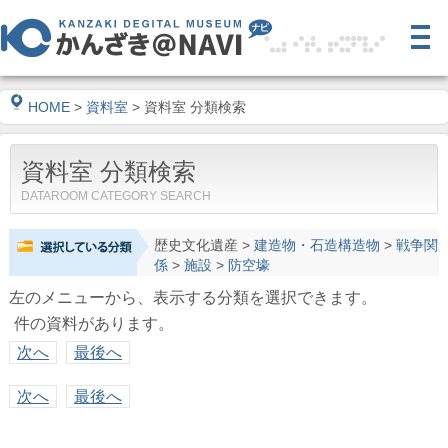
HOME
>
資料室
> 資料室 分類検索
資料室 分類検索
DATAROOM CATEGORY SEARCH
歴史文化遺産
>
建造物・石造構造物
>
戦争関
係
>
施設
>
防空壕
左のメニューから、表示する分類を選択できます。
件の資料があります。
次へ
最後へ
次へ
最後へ