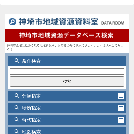
神埼市全域に数多く残る地域資源を、お好みの形で検索できます。まずは検索してみよ
う！
search
条件検索
search
分類指定
search
場所指定
search
時代指定
search
地図検索