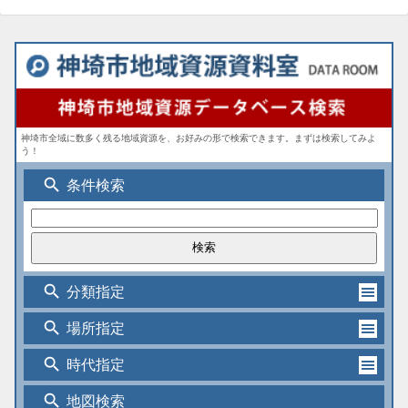
神埼市全域に数多く残る地域資源を、お好みの形で検索できます。まずは検索してみよ
う！
search
条件検索
search
分類指定
search
場所指定
search
時代指定
search
地図検索